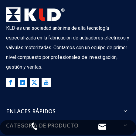
KLD es una sociedad anónima de alta tecnología
especializada en la fabricación de actuadores eléctricos y
válvulas motorizadas. Contamos con un equipo de primer
nivel compuesto por profesionales de investigación,
What Is The Difference between ATO And ATC Valves?
gestión y ventas.
What happens when your control valve loses power? A boiler co
ENLACES RÁPIDOS
CATEGORÍA DE PRODUCTO
+86-22-2764-6507
info@kld.cn