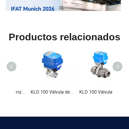
Productos relacionados
IFAT Múnich 2026 concluyó con éxito
IFAT Del 4 al 7 de mayo de 2026, se celebró grandiosamente 
KLDVálvula motorizada 1500 2 vías 3 piezas (metal, 2' a 4' )
KLD 100 Válvula de bola motorizada de puerto completo de 2 vías (1/2 'a 1-1/4 ')
KLD 100 Válvula de bola motorizada de 2 vías (plástico, 1/2 'a 2 ')