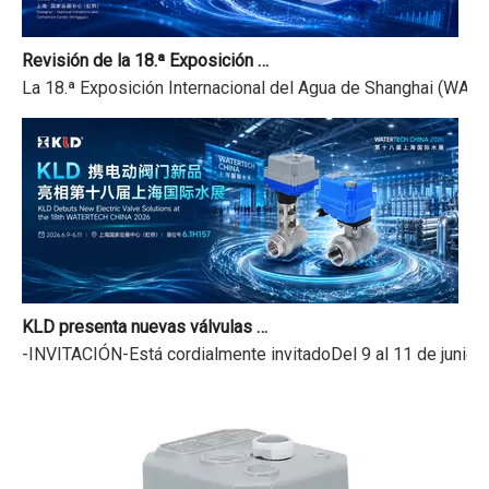
Revisión de la 18.ª Exposición Internacional del Agua de Shanghai y aviso de vacaciones del Festival del Bote del Dragón
La 18.ª Exposición Internacional del Agua de Shanghai (WATER
KLD presenta nuevas válvulas motorizadas en la 18.ª Exposición Internacional del Agua de Shanghai
-INVITACIÓN-Está cordialmente invitadoDel 9 al 11 de junio 