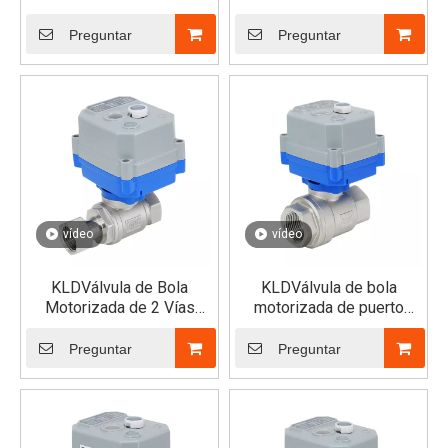
para montaje rápido (Tri-
30S/SJ para montaje
Clamp)
rápido
Preguntar
Preguntar
vídeo
vídeo
KLDVálvula de Bola
KLDVálvula de bola
Motorizada de 2 Vías
motorizada de puerto
30S/SJ con Unión Simple
completo de 2 vías
x Rosca Hembra
30S/SJ
Preguntar
Preguntar