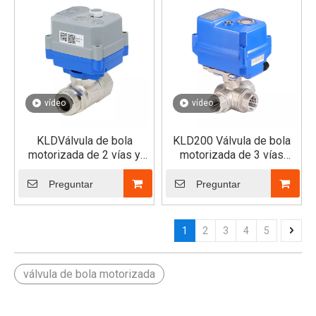
vídeo
vídeo
KLDVálvula de bola
KLD200 Válvula de bola
motorizada de 2 vías y
motorizada de 3 vías
diámetro reducido 30S/SJ
(SS304/316/Latón)
(macho x hembra)
Preguntar
Preguntar
1
2
3
4
5
válvula de bola motorizada