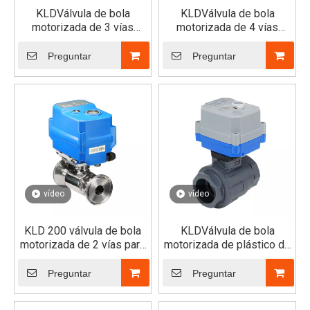
KLDVálvula de bola
KLDVálvula de bola
motorizada de 3 vías
motorizada de 4 vías
30S/SJ para montaje
30S/SJ para montaje
rápido (horizontal)
rápido (horizontal)
Preguntar
Preguntar
vídeo
vídeo
KLD 200 válvula de bola
KLDVálvula de bola
motorizada de 2 vías para
motorizada de plástico de
ensamblado rápido (tri-
puerto completo de 2 vías
fijación)
30S/SJ
Preguntar
Preguntar