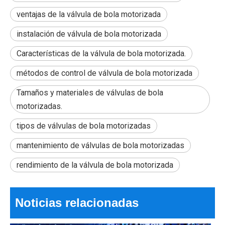
ventajas de la válvula de bola motorizada
instalación de válvula de bola motorizada
Características de la válvula de bola motorizada.
métodos de control de válvula de bola motorizada
Tamaños y materiales de válvulas de bola
motorizadas.
tipos de válvulas de bola motorizadas
¿Las mejores válvulas de bola eléctricas de 2026 para un control de flujo eficiente?
mantenimiento de válvulas de bola motorizadas
¿Puede una pequeña válvula hacer que todo un sistema funcione
rendimiento de la válvula de bola motorizada
Noticias relacionadas