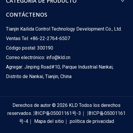
CATEGORÍA DE PRODUCTO
CONTÁCTENOS
Tianjin Kailida Control Technology Development Co., Ltd.
Ventas Tel: +86-22-2764-6507
Código postal: 300190
Correo electrónico:
info@kld.cn
Agregar: Jinping Road#10, Parque Industrial Nankai,
Distrito de Nankai, Tianjin, China
Válvulas de bola vs. Válvulas de globo: ¿Cuál es la diferencia?
¿Alguna vez se preguntó qué válvula alimenta su sistema HVAC
Derechos de autor ©
2026
KLD Todos los derechos
reservados.
津ICP备05001161号-3
｜
津ICP备05001161
号-4
｜
Mapa del sitio
｜
política de privacidad