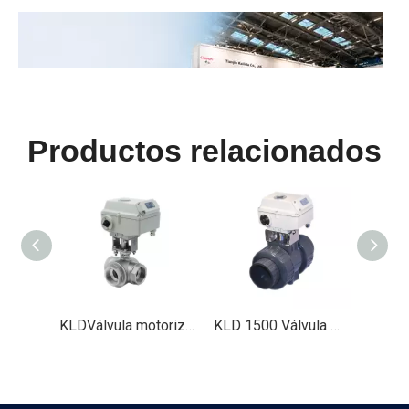
Productos relacionados
IFAT Múnich 2026 concluyó con éxito
IFAT Del 4 al 7 de mayo de 2026, se celebró grandiosamente 
KLDVálvula motorizada de 2 vías 1500 (bridada, 2' a 4')
KLDVálvula motorizada de 3 vías 1500 (acero inoxidable, 2')
KLD 1500 Válvula motorizada de 2 vías (plástico, 3' a 4')