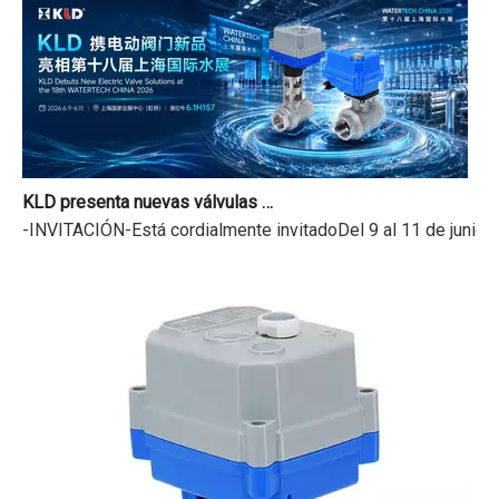
KLD presenta nuevas válvulas motorizadas en la 18.ª Exposición Internacional del Agua de Shanghai
-INVITACIÓN-Está cordialmente invitadoDel 9 al 11 de junio 