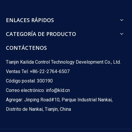
ENLACES RÁPIDOS
What Is The Difference between ATO And ATC Valves?
CATEGORÍA DE PRODUCTO
What happens when your control valve loses power? A boiler co
CONTÁCTENOS
Tianjin Kailida Control Technology Development Co., Ltd.
Ventas Tel: +86-22-2764-6507
Código postal: 300190
Correo electrónico:
info@kld.cn
Agregar: Jinping Road#10, Parque Industrial Nankai,
Distrito de Nankai, Tianjin, China