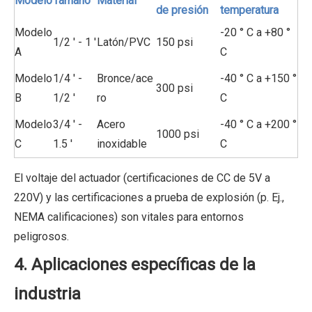
Modelo
Tamaño
Material
de presión
temperatura
Modelo
-20 ° C a +80 °
1/2 ' - 1 '
Latón/PVC
150 psi
A
C
Modelo
1/4 ' -
Bronce/ace
-40 ° C a +150 °
300 psi
B
1/2 '
ro
C
Modelo
3/4 ' -
Acero
-40 ° C a +200 °
1000 psi
C
1.5 '
inoxidable
C
El voltaje del actuador (certificaciones de CC de 5V a
220V) y las certificaciones a prueba de explosión (p. Ej.,
NEMA calificaciones) son vitales para entornos
peligrosos.
4. Aplicaciones específicas de la
industria