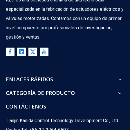
especializada en la fabricación de actuadores eléctricos y
válvulas motorizadas. Contamos con un equipo de primer
nivel compuesto por profesionales de investigación,
gestión y ventas.
ENLACES RÁPIDOS
What Is The Difference between ATO And ATC Valves?
What happens when your control valve loses power? A boiler co
CATEGORÍA DE PRODUCTO
CONTÁCTENOS
Tianjin Kailida Control Technology Development Co., Ltd.
Ventas Tel: +86-22-2764-6507