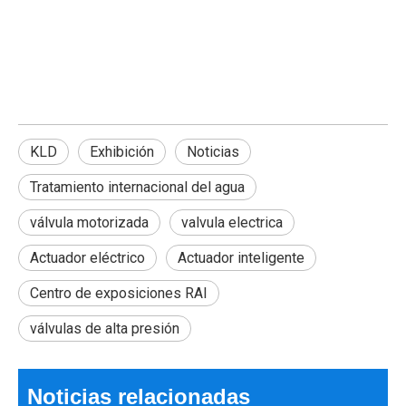
KLD
Exhibición
Noticias
Tratamiento internacional del agua
válvula motorizada
valvula electrica
Actuador eléctrico
Actuador inteligente
¿Las mejores válvulas de bola eléctricas de 2026 para un control de flujo eficiente?
¿Puede una pequeña válvula hacer que todo un sistema funcione
Centro de exposiciones RAI
válvulas de alta presión
Noticias relacionadas