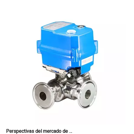
Perspectivas del mercado de actuadores de válvulas de bola eléctricas 2026-2034
¿Está su fábrica preparada para la próxima ola de automatizac