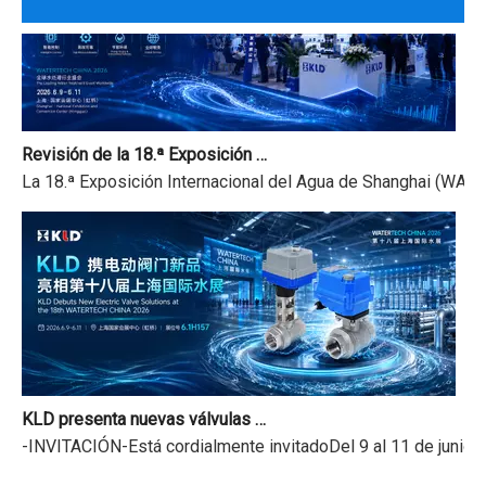
Revisión de la 18.ª Exposición Internacional del Agua de Shanghai y aviso de vacaciones del Festival del Bote del Dragón
La 18.ª Exposición Internacional del Agua de Shanghai (WATER
KLD presenta nuevas válvulas motorizadas en la 18.ª Exposición Internacional del Agua de Shanghai
-INVITACIÓN-Está cordialmente invitadoDel 9 al 11 de junio 