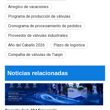
Arreglos de vacaciones
Programa de producción de válvulas
Cronograma de procesamiento de pedidos
Proveedor de válvulas industriales
¿Las mejores válvulas de bola eléctricas de 2026 para un control de flujo eficiente?
¿Puede una pequeña válvula hacer que todo un sistema funcione
Año del Caballo 2026
Plazo de logística
Compañía de válvulas de Tianjin
Noticias relacionadas
Revisión de la 18.ª Exposición Internacional del Agua de Shanghai y aviso de vacaciones del Festival del Bote del Dragón