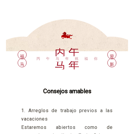
丙
午
福
迎
丙午马年祝福你
马
年
马
新
Consejos amables
1. Arreglos de trabajo previos a las
vacaciones
Estaremos abiertos como de