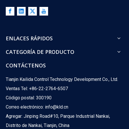
ENLACES RÁPIDOS
What Is The Difference between ATO And ATC Valves?
What happens when your control valve loses power? A boiler co
CATEGORÍA DE PRODUCTO
CONTÁCTENOS
Tianjin Kailida Control Technology Development Co., Ltd.
Ventas Tel: +86-22-2764-6507
Código postal: 300190
Correo electrónico:
info@kld.cn
Agregar: Jinping Road#10, Parque Industrial Nankai,
Distrito de Nankai, Tianjin, China