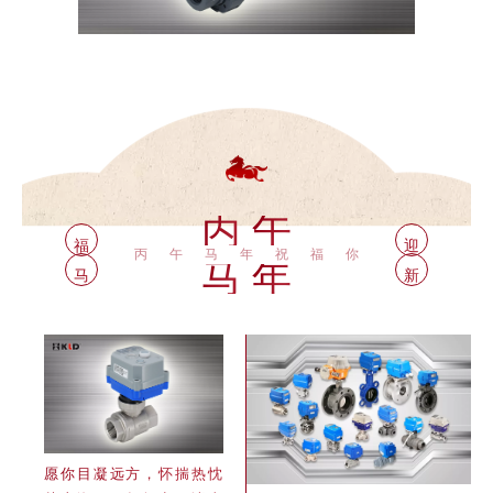
丙
午
福
迎
丙午马年祝福你
马
年
马
新
愿你目凝远方，怀揣热忱