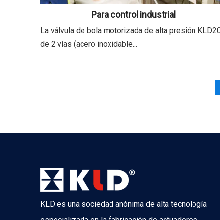
Para control industrial
La válvula de bola motorizada de alta presión KLD2
de 2 vías (acero inoxidable...
KLD es una sociedad anónima de alta tecnología
especializada en la fabricación de actuadores