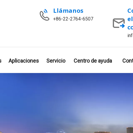
Llámanos
C
e
+86-22-2764-6507
c
in
s
Aplicaciones
Servicio
Centro de ayuda
Con