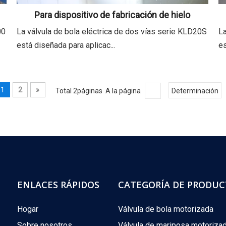
Para dispositivo de fabricación de hielo
00
La válvula de bola eléctrica de dos vías serie KLD20S
La
está diseñada para aplicac...
es
1
2
»
Total 2páginas A la página
Determinación
ENLACES RÁPIDOS
CATEGORÍA DE PRODU
Hogar
Válvula de bola motorizada
Sobre nosotros
Válvula de mariposa motoriza