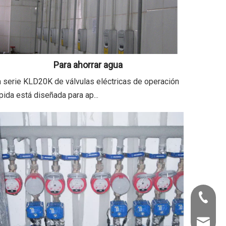
Para ahorrar agua
 serie KLD20K de válvulas eléctricas de operación
pida está diseñada para ap...
+86-22-
info@kld